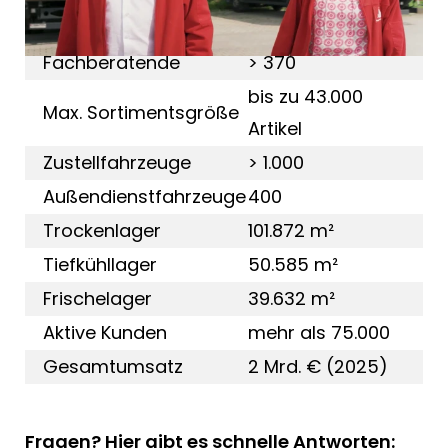
Auszubildende
> 200
Fachberatende
> 370
bis zu 43.000
Max. Sortimentsgröße
Artikel
Zustellfahrzeuge
> 1.000
Außendienstfahrzeuge
400
Trockenlager
101.872 m²
Tiefkühllager
50.585 m²
Frischelager
39.632 m²
Aktive Kunden
mehr als 75.000
Gesamtumsatz
2 Mrd. € (2025)
Fragen? Hier gibt es schnelle Antworten: