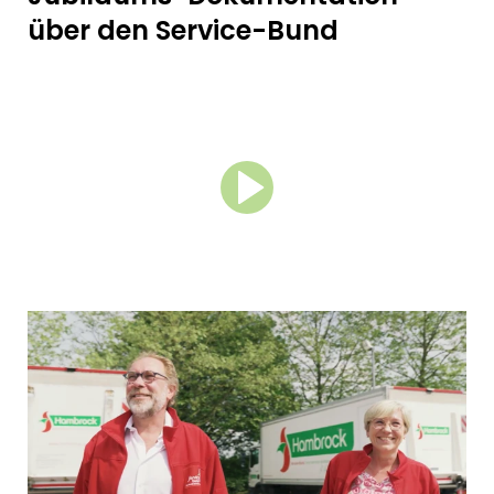
über den Service-Bund
Service-Bund Daten & Fakten
Gründung
1973
Standorte
43
Mitarbeitende
> 5.000