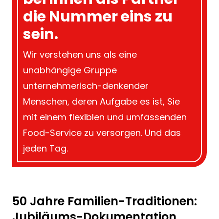
die Nummer eins zu
sein.
Wir verstehen uns als eine
unabhängige Gruppe
unternehmerisch-denkender
Menschen, deren Aufgabe es ist, Sie
mit einem flexiblen und umfassenden
Food-Service zu versorgen. Und das
jeden Tag.
50 Jahre Familien-Traditionen:
Jubiläums-Dokumentation