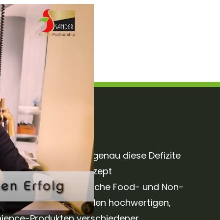
tungspaket
 einen Partner, der genau diese Defizite
gemeinsame Food-Konzept
ereint das ganzheitliche Food- und Non-
om Service-Bund mit den hochwertigen,
nience-Produkten verschiedener