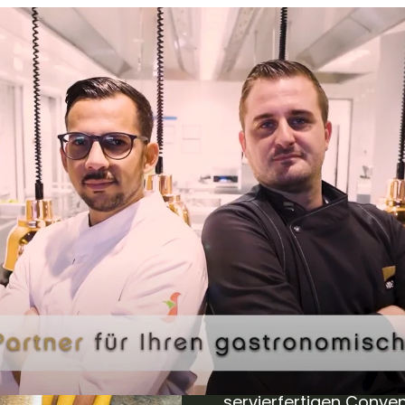
Starkes Leis
Gastronomen benötigen
bedienen kann: Das 
GourmetConvenience v
Food-Vollsortiment v
servierfertigen Conve