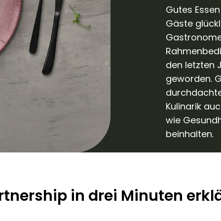
Gutes Essen
Gäste glückli
Gastronomen 
Rahmenbedin
den letzten
geworden. 
durchdachte
Kulinarik a
wie Gesundh
beinhalten.
rtnership in drei Minuten erklä